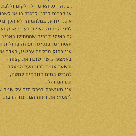
גם זה דגל האומר לך לקום וללכת 
או לבכות לידו, לבגוד בו או לשכו
אינני יודע: במלחמותי לא הלך נו
לפני המחנה האפור בענני אבק ועש
גם ראיתי דברים שהתחילו כאביב
והסתיימו בנסיגה חפוזה בחולות חו
אני רחוק מכל זה עכשיו, כאדם א
באמצע הגשר שוכח את קצותיו
ונשאר עומד רכון מעל המעקה
להביט במים הזורמים למטה,
וגם הם דגל.
אני מאושרת בפרס הזה על שמה של
לשמוע את דעותיהם. תודה רבה.