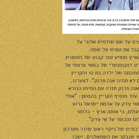
רס על שם שולמית אלוני על
קבל את הפרס על שמה.
ארץ מופיע טור קבוע של הסופרת
רט דוקומנטרי של במאי צרפתי על
ישראל ב-1961 – מופיעה תמונתה של ילדה בת 12 והקריין
 לא תהיה אנה פרנק". לצערנו,
62 שנים, ב-2023 – אנה פרנק חזרה עם הסיוט הנורא
וד מוסיף הקריין בהמשך: "אולי
אי צדק על אדמת ישראל גרוע
ולם, כי אותה ארץ – כלומר
ם והכופר על אי צדק".
כונים של ניקוי ראש שודר מערכון
ו שנבקר את השמאלנים. ישבו