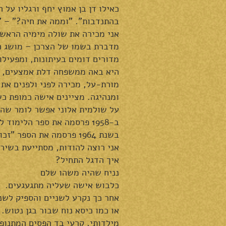
כאילו דן בן אמוץ יחף ורגליו על 
בהתנדבות". "וממה את חיה?" – "א
אני מכירה את שולה מימיה הראשו
מדברת בשמו של הצרכן – מושג חד
מדורים דומים בעיתונות, ומפעילו
היא באה ממשפחה דלת אמצעים, א
מורת-על, מכירה לפני ולפנים את 
ומנהיגה. מציינים אישה כמופת כש
על שולמית אלוני אפשר לומר שהיא
ב-1958 פרסמה את ספר הלימוד לבתי ספר תיכוניים "אזרח ומדינתו: יסודות בתורת האזרחות".
בשנת 1964 פרסמה את הספר "זכויות הילד בחוקי מדינת ישראל".
אני רוצה להודות, מסתייעת בשיר 
איך הדגל התחיל?
נניח שהיה משהו שלם
כלבוש אישה שעליה מתגעגעים.
אחר כך נקרע לשניים והספיק לשני
או כמו כיסא נוח שבור בגן נטוש.
מילדותי, קרעי בד הפסים המתנופפ