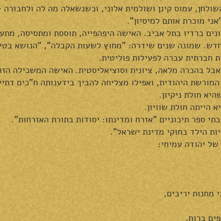
השולחן, עמוס קינן ושולמית אלוני, וכשנשאלה מה לה ולחבורה 
ני מוכרת אותם למיסיון".
נים ברדיו בתל אביב. האישה היפהפייה, תוססת ומתסיסה, מתע
ש. שמונה שנים שידרה: "מחוץ לשעות הקבלה", "הנושא בטיפו
ת חברתית עברה לפעילות פוליטית.
בל בהכרה מלאה, ציונית וסוציאליסטית. האישה המשכילה הזו,
המורשת היהודית, ואפילו מצליחה להביך בידענותה ח"כים דתיי
היא חולת ניקיון.
 הייתה חולת שוויון.
של יהודה עמיחי:
 מחנות יריבים,
ים ברוח,