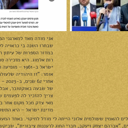
אני מודה מאד למארגני הפ
שבחרו השנה בי כראויה ל
במדור הספרות של עיתון ה
רות אלמוג. היא מזכירה ס
אומר: "זו היהודיה שלעולם
אחרי 
של שבעה באוקטובר, אבל ע
צריך להזכיר לה לפעמים ש
מאי צדק מכל מקום אחר בע
מדינת ישראל – היא התשלו
לים להאמין ששולמית אלוני הייתה לי מודל לחיקוי. באחד המער
, "אברהם יצחק ויעקב, חברי החוג לרעננות ציבורית", שביקש